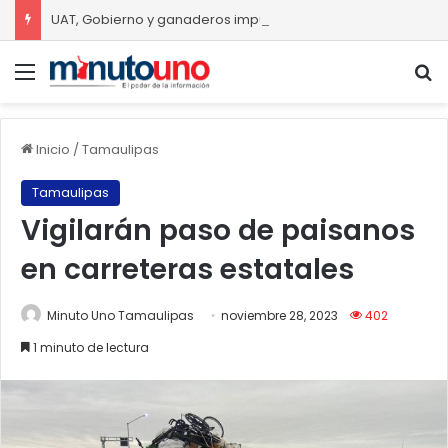
UAT, Gobierno y ganaderos impulsan “Carne Tam”
Menú
B
Inicio
/
Tamaulipas
Tamaulipas
Vigilarán paso de paisanos
en carreteras estatales
Minuto Uno Tamaulipas
noviembre 28, 2023
402
1 minuto de lectura