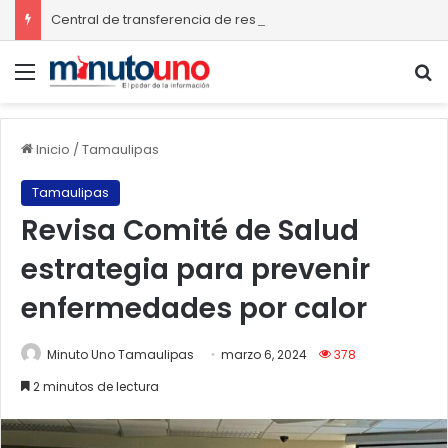
Central de transferencia de residuos sólidos mejorará recolección de basura en Ciudad Madero
Menú
B
Inicio
/
Tamaulipas
Tamaulipas
Revisa Comité de Salud
estrategia para prevenir
enfermedades por calor
Minuto Uno Tamaulipas
marzo 6, 2024
378
2 minutos de lectura