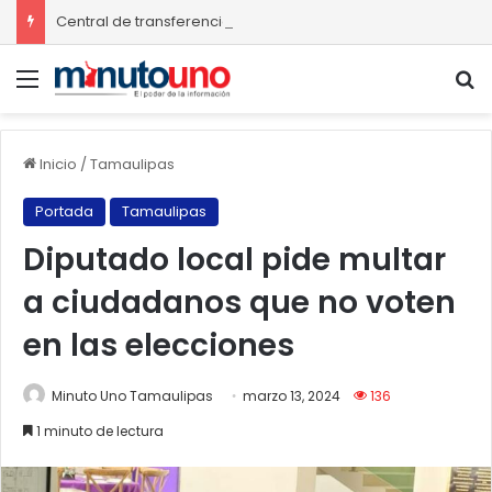
Central de transferencia de residuos sólidos mejorará recolección de basura en Ciudad Madero
Menú
B
Inicio
/
Tamaulipas
Portada
Tamaulipas
Diputado local pide multar
a ciudadanos que no voten
en las elecciones
Minuto Uno Tamaulipas
marzo 13, 2024
136
1 minuto de lectura