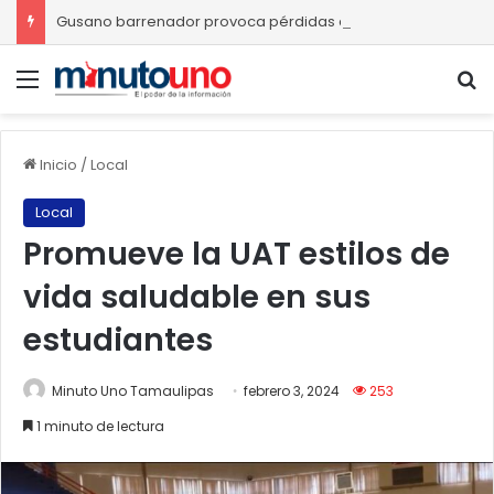
Gusano barrenador provoca pérdidas de hasta 4 mil pesos por becerro
Menú
B
Inicio
/
Local
Local
Promueve la UAT estilos de
vida saludable en sus
estudiantes
Minuto Uno Tamaulipas
febrero 3, 2024
253
1 minuto de lectura