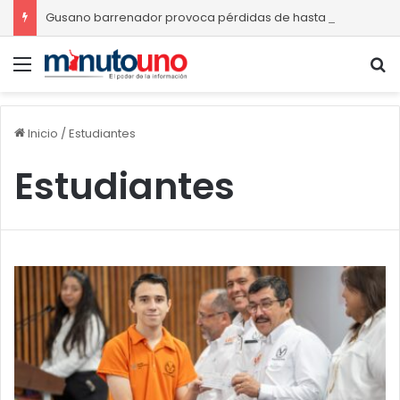
Gusano barrenador provoca pérdidas de hasta 4 mil pesos por becerro
Menú
B
Inicio
/
Estudiantes
Estudiantes