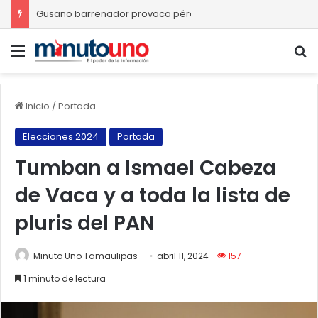
Gusano barrenador provoca pérdidas de hasta 4 mil pesos por becerro
Menú
B
Inicio
/
Portada
Elecciones 2024
Portada
Tumban a Ismael Cabeza
de Vaca y a toda la lista de
pluris del PAN
Minuto Uno Tamaulipas
abril 11, 2024
157
1 minuto de lectura