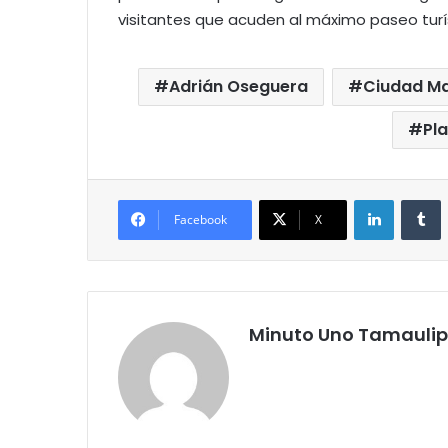
visitantes que acuden al máximo paseo turí
Adrián Oseguera
Ciudad M
Pl
LinkedIn
T
Facebook
X
Minuto Uno Tamauli