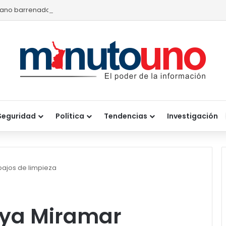
ano barrenador provoca pérdidas de hasta 4 mil pesos por becerr
Seguridad
Política
Tendencias
Investigación
bajos de limpieza
aya Miramar