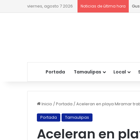
viernes, agosto 7 2026
Gus
Noticias de última hora
Portada
Tamaulipas
Local
Inicio
/
Portada
/
Aceleran en playa Miramar tra
Portada
Tamaulipas
Aceleran en pl