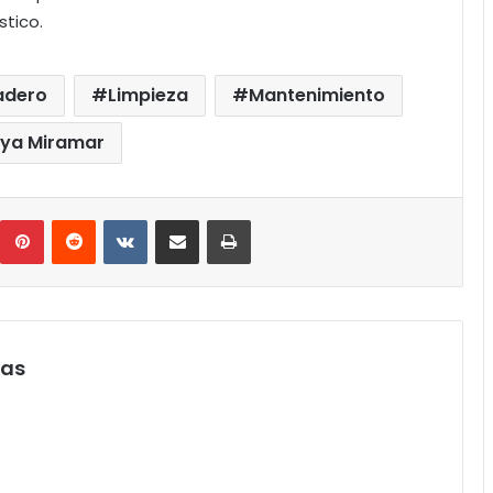
stico.
adero
Limpieza
Mantenimiento
aya Miramar
umblr
Pinterest
Reddit
VKontakte
Compartir por correo electrónico
Imprimir
pas