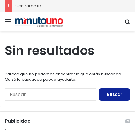
Central de transferencia de residuos sólidos mejorará recolección de basura en Ciudad Madero
Menú
B
Sin resultados
Parece que no podemos encontrar lo que estás buscando.
Quizá la búsqueda pueda ayudarte.
Buscar:
Publicidad