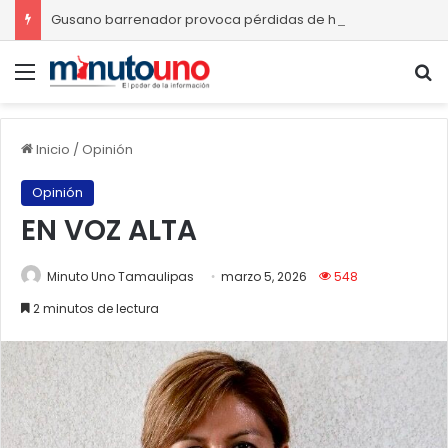
Gusano barrenador provoca pérdidas de hasta 4 mil pesos por becerro
Menú
B
Inicio
/
Opinión
Opinión
EN VOZ ALTA
Minuto Uno Tamaulipas
marzo 5, 2026
548
2 minutos de lectura