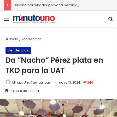
Gusano barrenador provoca pérdidas de hasta 4 mil pesos por becerro
Menú
B
Inicio
/
Tendencias
Tendencias
Da “Nacho” Pérez plata en
TKD para la UAT
Minuto Uno Tamaulipas
mayo 13, 2024
246
1 minuto de lectura