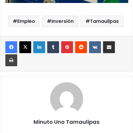
Empleo
Inversión
Tamaulipas
LinkedIn
Tumblr
Pinterest
Reddit
VKontakte
Compartir por correo elect
Imprimir
Minuto Uno Tamaulipas