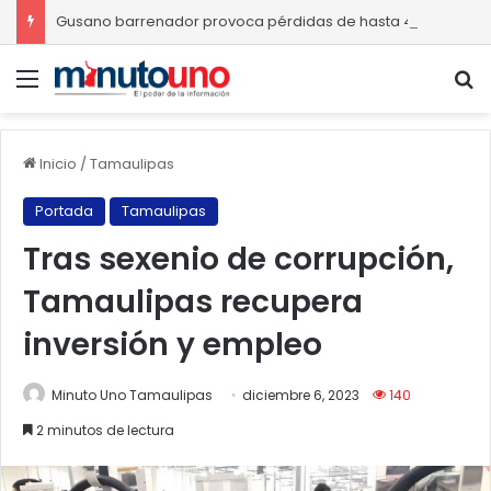
Gusano barrenador provoca pérdidas de hasta 4 mil pesos por becerro
Menú
B
Inicio
/
Tamaulipas
Portada
Tamaulipas
Tras sexenio de corrupción,
Tamaulipas recupera
inversión y empleo
Minuto Uno Tamaulipas
diciembre 6, 2023
140
2 minutos de lectura