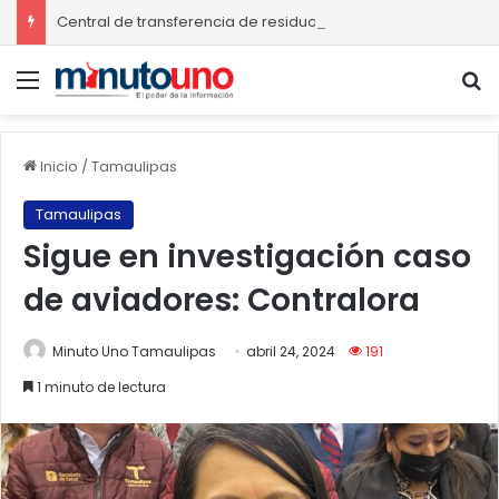
Central de transferencia de residuos sólidos mejorará recolección de basura en Ciudad Madero
Menú
B
Inicio
/
Tamaulipas
Tamaulipas
Sigue en investigación caso
de aviadores: Contralora
Minuto Uno Tamaulipas
abril 24, 2024
191
1 minuto de lectura