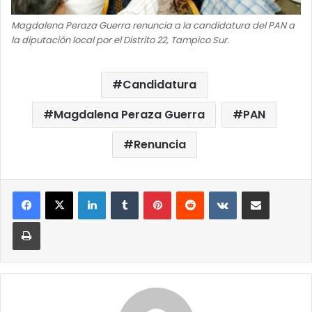
Magdalena Peraza Guerra renuncia a la candidatura del PAN a
la diputación local por el Distrito 22, Tampico Sur.
Candidatura
Magdalena Peraza Guerra
PAN
Renuncia
LinkedIn
Tumblr
Pinterest
Reddit
VKontakte
Compartir por correo elect
Imprimir