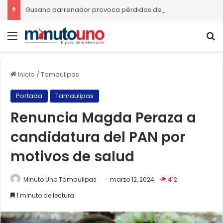
Gusano barrenador provoca pérdidas de hasta 4 mil pesos por becerro
Menú
B
Inicio
/
Tamaulipas
Portada
Tamaulipas
Renuncia Magda Peraza a
candidatura del PAN por
motivos de salud
Minuto Uno Tamaulipas
marzo 12, 2024
412
1 minuto de lectura