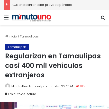
Gusano barrenador provoca pérdidas de hasta 4 mil pesos por becerro
Menú
B
Inicio
/
Tamaulipas
Tamaulipas
Regularizan en Tamaulipas
casi 400 mil vehículos
extranjeros
Minuto Uno Tamaulipas
abril 30, 2024
815
1 minuto de lectura