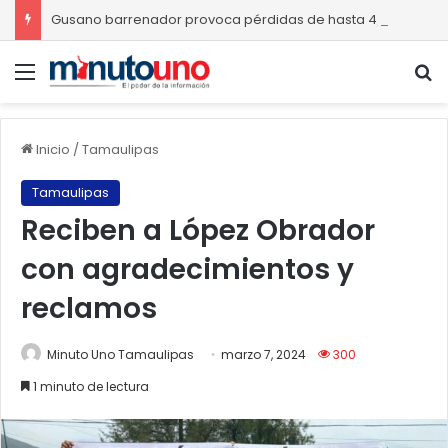
Gusano barrenador provoca pérdidas de hasta 4 mil pesos por becerro
Menú
B
Inicio
/
Tamaulipas
Tamaulipas
Reciben a López Obrador
con agradecimientos y
reclamos
Minuto Uno Tamaulipas
marzo 7, 2024
300
1 minuto de lectura