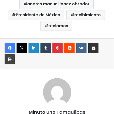
andres manuel lopez obrador
Presidente de México
recibimiento
reclamos
LinkedIn
Tumblr
Pinterest
Reddit
VKontakte
Compartir por correo elect
Imprimir
Minuto Uno Tamaulipas