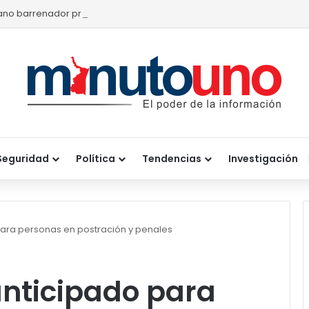
no barrenador provoca pérdidas de hasta 4 mil pesos por becerro
Seguridad
Política
Tendencias
Investigación
para personas en postración y penales
anticipado para