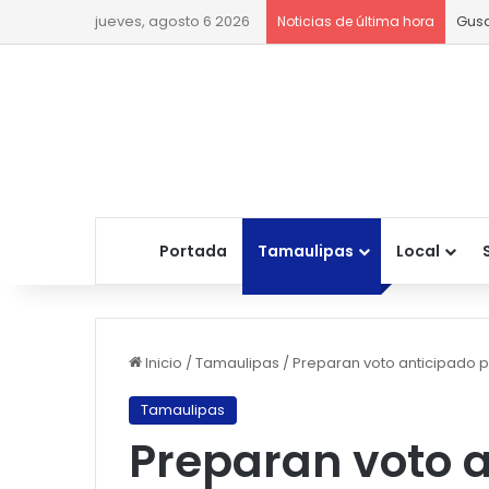
jueves, agosto 6 2026
Gusa
Noticias de última hora
Portada
Tamaulipas
Local
Inicio
/
Tamaulipas
/
Preparan voto anticipado 
Tamaulipas
Preparan voto 