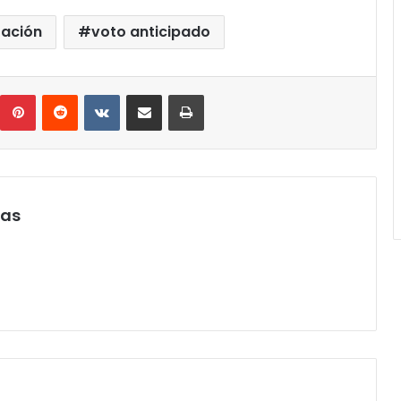
ración
voto anticipado
umblr
Pinterest
Reddit
VKontakte
Compartir por correo electrónico
Imprimir
pas