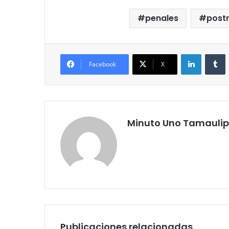
penales
post
LinkedIn
T
Facebook
X
Minuto Uno Tamauli
Publicaciones relacionadas