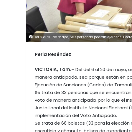
Del 6 al 20 de mayo, 667 personas podrán ejercer su vo
Perla Reséndez
VICTORIA, Tam.
– Del del 6 al 20 de mayo, 
manera anticipada, sea porque están en pos
Ejecución de Sanciones (Cedes) de Tamauli
Se trata de 33 personas que se encuentran 
voto de manera anticipada, por lo que el Ins
Junta Local del Instituto Nacional Electoral 
implementación del Voto Anticipado.
Se trata de 66 boletas (33 para la elecció
escrutinio y cómputo; bolsas de expedientes