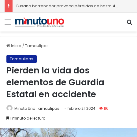
Gusano barrenador provoca pérdidas de hasta 4 mil pesos por becerro
Menú
B
Inicio
/
Tamaulipas
Tamaulipas
Pierden la vida dos
elementos de Guardia
Estatal en accidente
Minuto Uno Tamaulipas
febrero 21, 2024
116
1 minuto de lectura