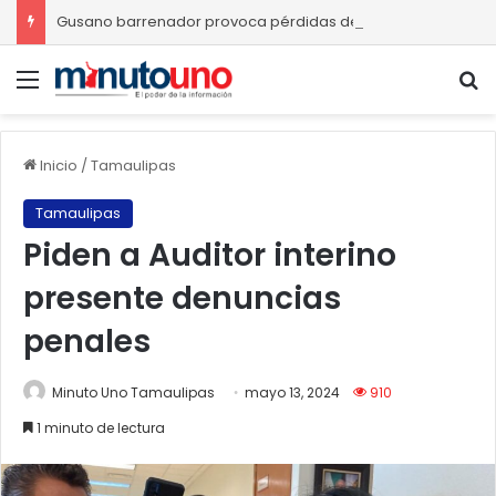
Gusano barrenador provoca pérdidas de hasta 4 mil pesos por becerro
Menú
B
Inicio
/
Tamaulipas
Tamaulipas
Piden a Auditor interino
presente denuncias
penales
Minuto Uno Tamaulipas
mayo 13, 2024
910
1 minuto de lectura