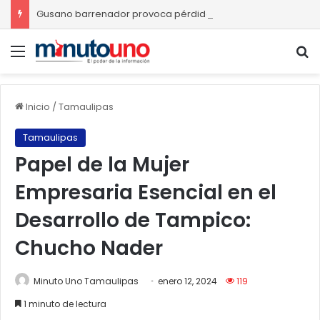
Gusano barrenador provoca pérdidas de hasta 4 mil pesos por becerro
Menú
B
Inicio
/
Tamaulipas
Tamaulipas
Papel de la Mujer
Empresaria Esencial en el
Desarrollo de Tampico:
Chucho Nader
Minuto Uno Tamaulipas
enero 12, 2024
119
1 minuto de lectura