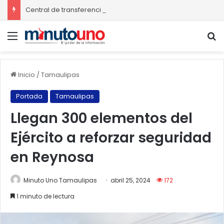
Central de transferencia de residuos sólidos mejorará recolección de basura en Ciudad Madero
Menú
B
Inicio
/
Tamaulipas
Portada
Tamaulipas
Llegan 300 elementos del
Ejército a reforzar seguridad
en Reynosa
Minuto Uno Tamaulipas
abril 25, 2024
172
1 minuto de lectura