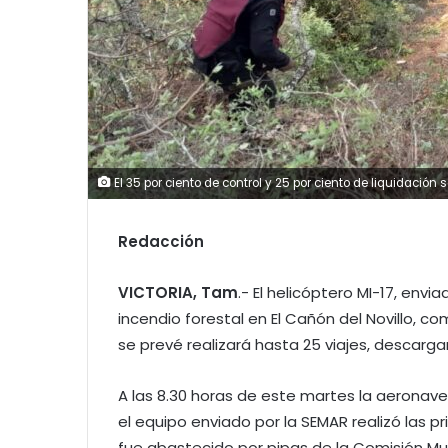
El 35 por ciento de control y 25 por ciento de liquidación s
Redacción
VICTORIA, Tam
.- El helicóptero MI-17, env
incendio forestal en El Cañón del Novillo, c
se prevé realizará hasta 25 viajes, descarga
A las 8.30 horas de este martes la aeronave
el equipo enviado por la SEMAR realizó las p
fue abastecido por pipas de la Comisión Mu