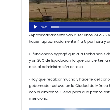
00:00
«Aproximadamente van a ser unos 24 o 25 v
hacen aproximadamente 4 a 5 por hora y así
El funcionario agregó que a la fecha han si
y un 20% de liquidación, lo que convierten a 
actual administración estatal.
«Hay que recalcar mucho y hacerle del conoc
gobernador estuvo en la Ciudad de México h
con el almirante Ojeda, para que pronto est
mencionó.