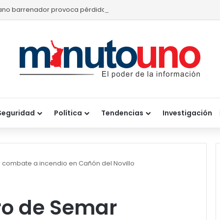
no barrenador provoca pérdidas de hasta 4 mil pesos por becerro
Seguridad
Política
Tendencias
Investigación
r combate a incendio en Cañón del Novillo
ero de Semar