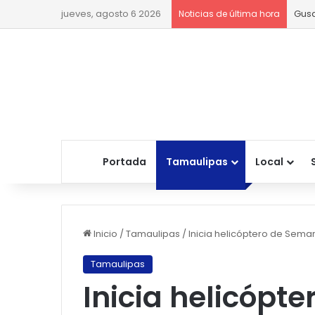
jueves, agosto 6 2026
Gusa
Noticias de última hora
Portada
Tamaulipas
Local
Inicio
/
Tamaulipas
/
Inicia helicóptero de Sema
Tamaulipas
Inicia helicópt