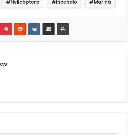
Helicóptero
Incendio
Marina
umblr
Pinterest
Reddit
VKontakte
Compartir por correo electrónico
Imprimir
pas