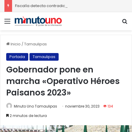
Fiscalía detecta contradicciones en caso Dafne
Menú
B
Inicio
/
Tamaulipas
Portada
Tamaulipas
Gobernador pone en
marcha «Operativo Héroes
Paisanos 2023»
Minuto Uno Tamaulipas
noviembre 30, 2023
134
2 minutos de lectura