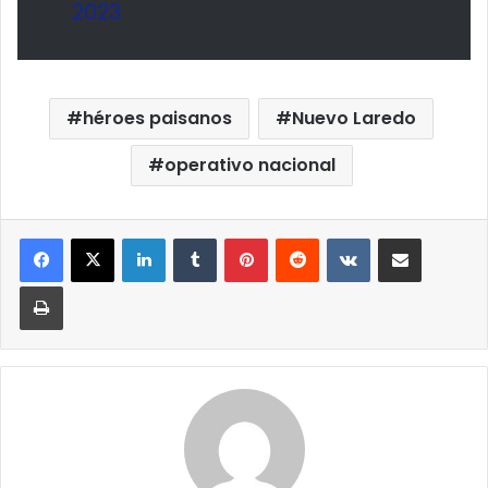
2023
héroes paisanos
Nuevo Laredo
operativo nacional
LinkedIn
Tumblr
Pinterest
Reddit
VKontakte
Compartir por correo elect
Imprimir