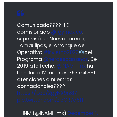
Comunicado????| l El
comisionado
@fgymexico
,
supervisó en Nuevo Laredo,
Tamaulipas, el arranque del
Operativo
#Invierno2023
del
Programa
@heroespaisanos
. De
2019 a la fecha,
@INAMI_mx
ha
brindado 12 millones 357 mil 551
atenciones a nuestros
connacionales????
https://t.co/2gyNX9rz87
pic.twitter.com/zI3OR7a511
— INM (@INAMI_mx)
December 1,