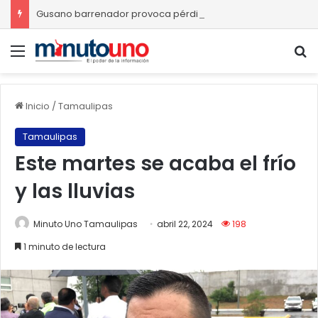
Gusano barrenador provoca pérdidas de hasta 4 mil pesos por becerro
Menú
B
Inicio
/
Tamaulipas
Tamaulipas
Este martes se acaba el frío
y las lluvias
Minuto Uno Tamaulipas
abril 22, 2024
198
1 minuto de lectura