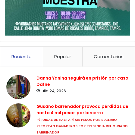
Reciente
Popular
Comentarios
Danna Yanina seguirá en prisión por caso
Dafne
julio 24, 2026
Gusano barrenador provoca pérdidas de
hasta 4 mil pesos por becerro
PÉRDIDAS DE HASTA 4 MIL PESOS POR BECERRO
REPORTAN GANADEROS POR PRESENCIA DEL GUSANO
BARRENADOR.