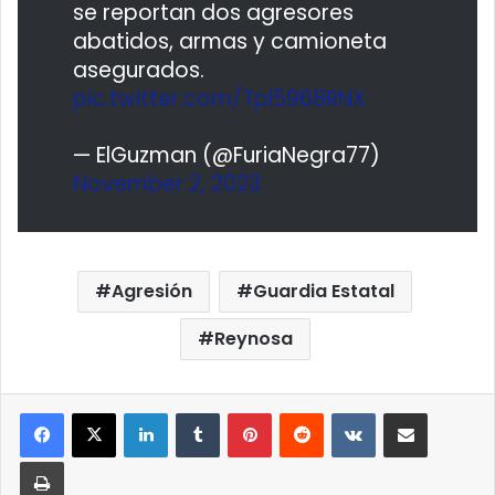
se reportan dos agresores
abatidos, armas y camioneta
asegurados.
pic.twitter.com/Tpl5968RNX
— ElGuzman (@FuriaNegra77)
November 2, 2023
Agresión
Guardia Estatal
Reynosa
LinkedIn
Tumblr
Pinterest
Reddit
VKontakte
Compartir por correo elect
Imprimir