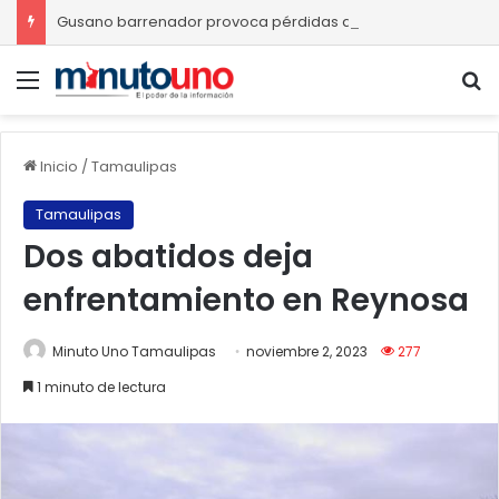
Gusano barrenador provoca pérdidas de hasta 4 mil pesos por becerro
Menú
B
Inicio
/
Tamaulipas
Tamaulipas
Dos abatidos deja
enfrentamiento en Reynosa
Minuto Uno Tamaulipas
noviembre 2, 2023
277
1 minuto de lectura