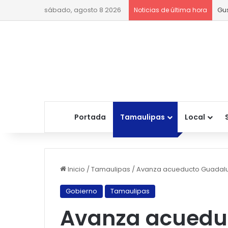
sábado, agosto 8 2026
Gu
Noticias de última hora
Portada
Tamaulipas
Local
Inicio
/
Tamaulipas
/
​Avanza acueducto Guadalu
Gobierno
Tamaulipas
​Avanza acued