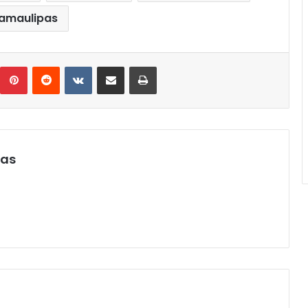
amaulipas
umblr
Pinterest
Reddit
VKontakte
Compartir por correo electrónico
Imprimir
pas