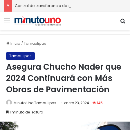
Central de transferencia de residuos sólidos mejorará recolección de basura en Ciudad Madero
Menú
B
Inicio
/
Tamaulipas
Tamaulipas
Asegura Chucho Nader que
2024 Continuará con Más
Obras de Pavimentación
Minuto Uno Tamaulipas
enero 23, 2024
145
1 minuto de lectura