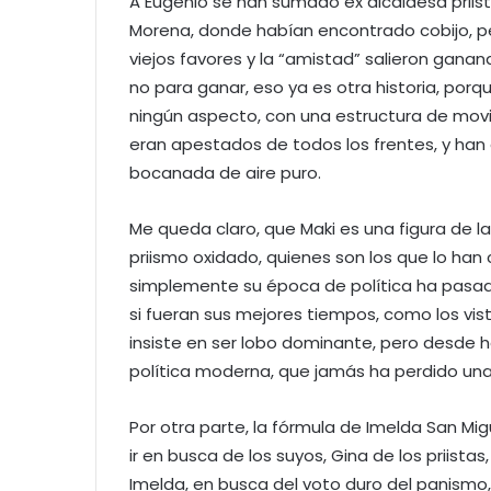
A Eugenio se han sumado ex alcaldesa priist
Morena, donde habían encontrado cobijo, pe
viejos favores y la “amistad” salieron ganand
no para ganar, eso ya es otra historia, por
ningún aspecto, con una estructura de movi
eran apestados de todos los frentes, y han
bocanada de aire puro.
Me queda claro, que Maki es una figura de la
priismo oxidado, quienes son los que lo han 
simplemente su época de política ha pasad
si fueran sus mejores tiempos, como los vis
insiste en ser lobo dominante, pero desde h
política moderna, que jamás ha perdido una e
Por otra parte, la fórmula de Imelda San Mig
ir en busca de los suyos, Gina de los priist
Imelda, en busca del voto duro del panismo,