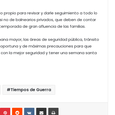
lo propio para revisar y darle seguimiento a todo lo
a, si no de balnearios privados, que deben de contar
temporada de gran afluencia de las familias.
na mayor, las áreas de seguridad pública, tránsito
ón oportuna y de máximas precauciones para que
en con la mejor seguridad y tener una semana santa
Tiempos de Guerra
umblr
Pinterest
Reddit
VKontakte
Compartir por correo electrónico
Imprimir