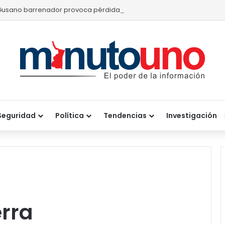
Gusano barrenador provoca pérdidas de hasta 4 mil pesos por bece
Seguridad
Política
Tendencias
Investigación
rra