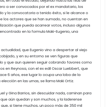
as, en todo el estado, dejando hasta las filas de
ro a ser convocados por el ex mandatario, los
o y la convocatoria a tenido éxito, si le alcance o
que los actores que se han sumado, no cuentan en
lización que pueda acarrear votos, incluso algunos
 encontrado en la formula Maki-Eugenio, una
 actualidad, que Eugenio vino a despertar al viejo
cobijado, y en su entorno se ven figuras que
o y que aun quieren seguir cobrando favores como
tos en Reynosa, con el ex edil Oscar Luebbert, que
ace 6 años, ese lugar lo ocupa una loba de la
lección en las urnas, se llama Maki Ortiz.
uel y Gina Barrios, sin descuidar nada, caminan para
as, que aún quedan y son muchos, y la laderense
 que, si tiene muchos, un poco más de 350 mil