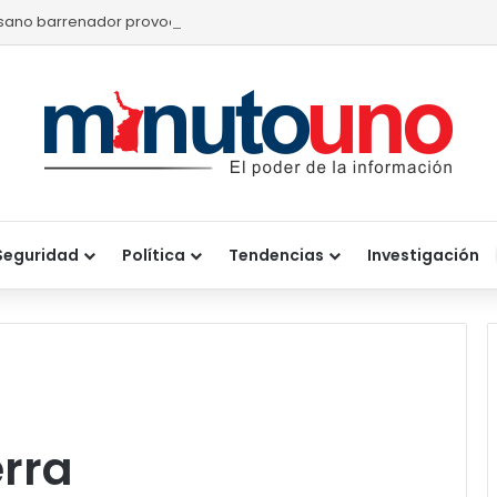
sano barrenador provoca pérdidas de hasta 4 mil pesos por becerr
Seguridad
Política
Tendencias
Investigación
rra