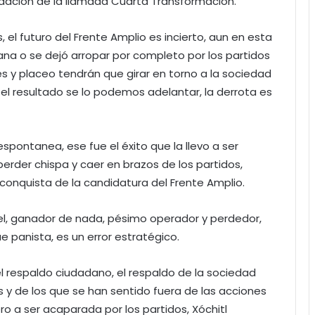
idación de la llamada Cuarta Transformación.
 el futuro del Frente Amplio es incierto, aun en esta
ana o se dejó arropar por completo por los partidos
es y placeo tendrán que girar en torno a la sociedad
s, el resultado se lo podemos adelantar, la derrota es
espontanea, ese fue el éxito que la llevo a ser
erder chispa y caer en brazos de los partidos,
 conquista de la candidatura del Frente Amplio.
l, ganador de nada, pésimo operador y perdedor,
ue panista, es un error estratégico.
el respaldo ciudadano, el respaldo de la sociedad
tas y de los que se han sentido fuera de las acciones
ro a ser acaparada por los partidos, Xóchitl