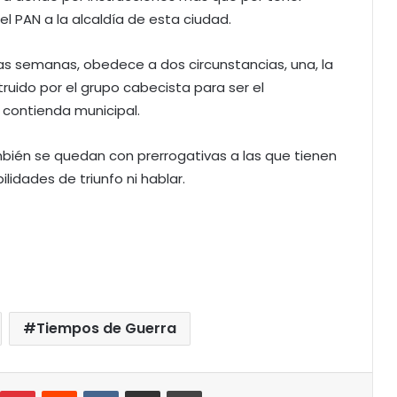
el PAN a la alcaldía de esta ciudad.
as semanas, obedece a dos circunstancias, una, la
uido por el grupo cabecista para ser el
 contienda municipal.
mbién se quedan con prerrogativas a las que tienen
idades de triunfo ni hablar.
Tiempos de Guerra
umblr
Pinterest
Reddit
VKontakte
Compartir por correo electrónico
Imprimir