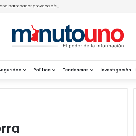
ano barrenador provoca pérdidas de hasta 4 mil pesos por becerr
Seguridad
Política
Tendencias
Investigación
rra