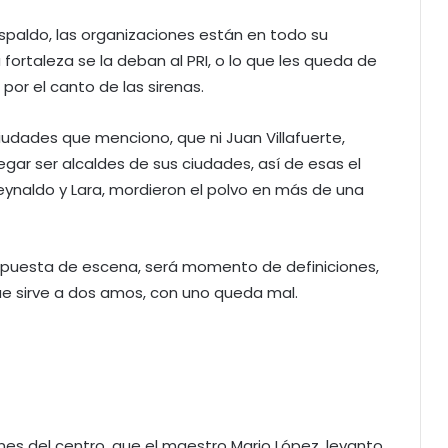
espaldo, las organizaciones están en todo su
fortaleza se la deban al PRI, o lo que les queda de
 por el canto de las sirenas.
ciudades que menciono, que ni Juan Villafuerte,
egar ser alcaldes de sus ciudades, así de esas el
eynaldo y Lara, mordieron el polvo en más de una
o puesta de escena, será momento de definiciones,
que sirve a dos amos, con uno queda mal.
ones del centro, que el maestro Mario López, levanto