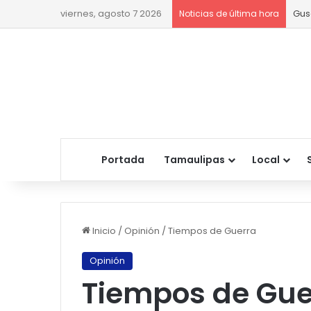
viernes, agosto 7 2026
Gus
Noticias de última hora
Portada
Tamaulipas
Local
Inicio
/
Opinión
/
Tiempos de Guerra
Opinión
Tiempos de Gue