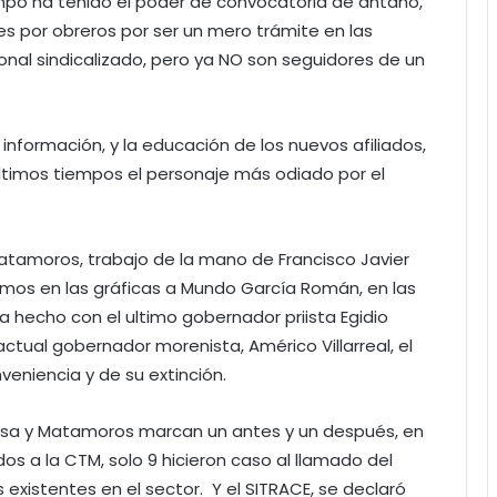
po ha tenido el poder de convocatoria de antaño,
s por obreros por ser un mero trámite en las
nal sindicalizado, pero ya NO son seguidores de un
 información, y la educación de los nuevos afiliados,
 últimos tiempos el personaje más odiado por el
tamoros, trabajo de la mano de Francisco Javier
mos en las gráficas a Mundo García Román, en las
a hecho con el ultimo gobernador priista Egidio
ctual gobernador morenista, Américo Villarreal, el
eniencia y de su extinción.
osa y Matamoros marcan un antes y un después, en
idos a la CTM, solo 9 hicieron caso al llamado del
 existentes en el sector. Y el SITRACE, se declaró