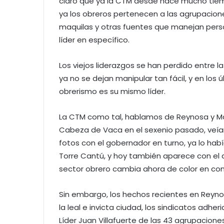
claro que ya la CTM desde hace mucho tiem
ya los obreros pertenecen a las agrupacione
maquilas y otras fuentes que manejan perso
líder en específico.
Los viejos liderazgos se han perdido entre la
ya no se dejan manipular tan fácil, y en los
obrerismo es su mismo líder.
La CTM como tal, hablamos de Reynosa y Ma
Cabeza de Vaca en el sexenio pasado, veía
fotos con el gobernador en turno, ya lo habí
Torre Cantú, y hoy también aparece con el a
sector obrero cambia ahora de color en conv
Sin embargo, los hechos recientes en Reyn
la leal e invicta ciudad, los sindicatos adher
Líder Juan Villafuerte de las 43 agrupaciones