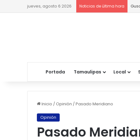
jueves, agosto 6 2026
Gusa
Noticias de última hora
Portada
Tamaulipas
Local
Inicio
/
Opinión
/
Pasado Meridiano
Opinión
Pasado Meridia