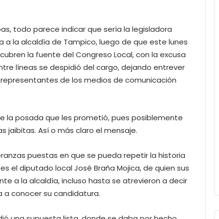
s, todo parece indicar que sería la legisladora
a a la alcaldía de Tampico, luego de que este lunes
ubren la fuente del Congreso Local, con la excusa
entre líneas se despidió del cargo, dejando entrever
s representantes de los medios de comunicación
ue la posada que les prometió, pues posiblemente
as jaibitas. Así o más claro el mensaje.
ranzas puestas en que se pueda repetir la historia
es el diputado local José Braña Mojica, de quien sus
te a la alcaldía, incluso hasta se atrevieron a decir
a a conocer su candidatura.
dió una supuesta lista, donde se daba por hecho