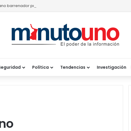
no barrenador provoca pérdidas de hasta 4 mil pesos por becerro
Seguridad
Política
Tendencias
Investigación
no