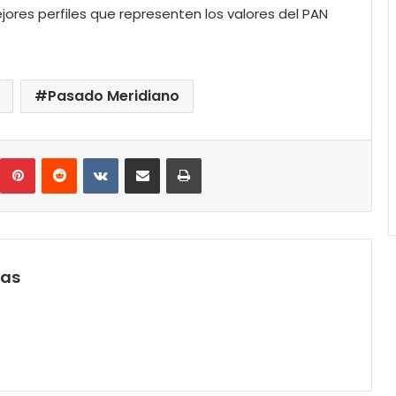
jores perfiles que representen los valores del PAN
Pasado Meridiano
umblr
Pinterest
Reddit
VKontakte
Compartir por correo electrónico
Imprimir
pas