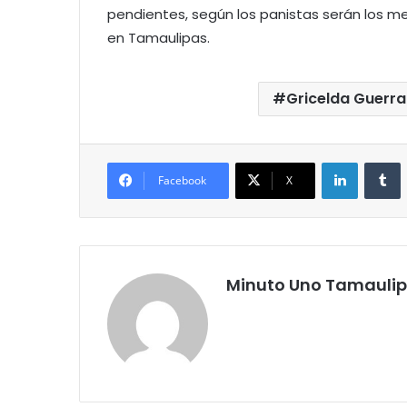
pendientes, según los panistas serán los me
en Tamaulipas.
Gricelda Guerra
LinkedIn
T
Facebook
X
Minuto Uno Tamauli