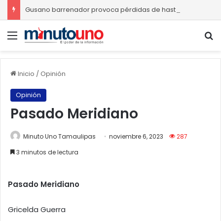
Gusano barrenador provoca pérdidas de hasta 4 mil pesos por becerro
Menú
B
Inicio
/
Opinión
Opinión
Pasado Meridiano
Minuto Uno Tamaulipas
noviembre 6, 2023
287
3 minutos de lectura
Pasado Meridiano
Gricelda Guerra