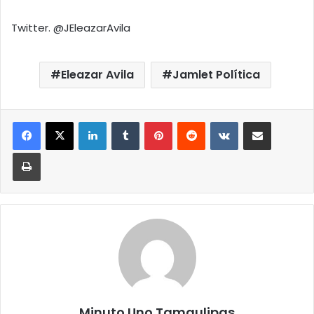
Twitter. @JEleazarAvila
Eleazar Avila
Jamlet Política
LinkedIn
Tumblr
Pinterest
Reddit
VKontakte
Compartir por correo elect
Imprimir
Minuto Uno Tamaulipas