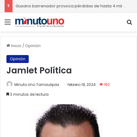
Gusano barrenador provoca pérdidas de hasta 4 mil pesos por becerro
Menú
B
Inicio
/
Opinión
Opinión
Jamlet Política
Minuto Uno Tamaulipas
febrero 19, 2024
162
3 minutos de lectura