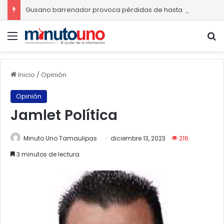
Gusano barrenador provoca pérdidas de hasta 4 mil pesos por becerro
Menú
B
Inicio
/
Opinión
Opinión
Jamlet Política
Minuto Uno Tamaulipas
diciembre 13, 2023
216
3 minutos de lectura