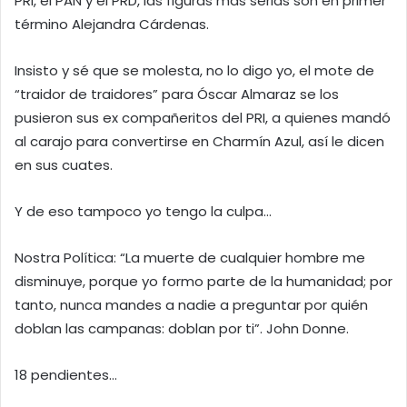
PRI, el PAN y el PRD, las figuras más serias son en primer
término Alejandra Cárdenas.
Insisto y sé que se molesta, no lo digo yo, el mote de
“traidor de traidores” para Óscar Almaraz se los
pusieron sus ex compañeritos del PRI, a quienes mandó
al carajo para convertirse en Charmín Azul, así le dicen
en sus cuates.
Y de eso tampoco yo tengo la culpa…
Nostra Política: “La muerte de cualquier hombre me
disminuye, porque yo formo parte de la humanidad; por
tanto, nunca mandes a nadie a preguntar por quién
doblan las campanas: doblan por ti”. John Donne.
18 pendientes…