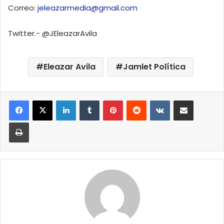
Correo:
jeleazarmedia@gmail.com
Twitter.- @JEleazarAvila
Eleazar Avila
Jamlet Política
LinkedIn
Tumblr
Pinterest
Reddit
VKontakte
Compartir por correo elect
Imprimir