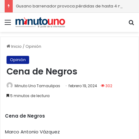
Gusano barrenador provoca pérdidas de hasta 4 mil pesos por becerro
Menú
B
Inicio
/
Opinión
Opinión
Cena de Negros
Minuto Uno Tamaulipas
febrero 19, 2024
302
5 minutos de lectura
Cena de Negros
Marco Antonio Vázquez