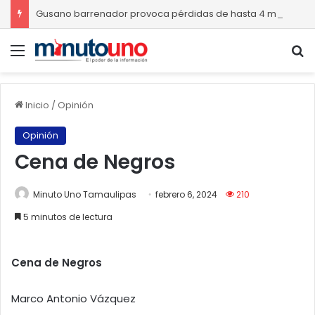
Gusano barrenador provoca pérdidas de hasta 4 mil pesos por becerro
Menú
B
Inicio
/
Opinión
Opinión
Cena de Negros
Minuto Uno Tamaulipas
febrero 6, 2024
210
5 minutos de lectura
Cena de Negros
Marco Antonio Vázquez