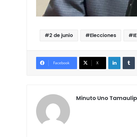
2 de junio
Elecciones
I
LinkedIn
T
Facebook
X
Minuto Uno Tamauli