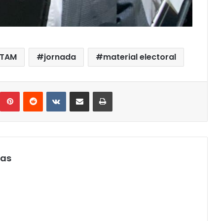
ETAM
jornada
material electoral
umblr
Pinterest
Reddit
VKontakte
Compartir por correo electrónico
Imprimir
pas