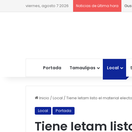
viernes, agosto 7 2026
Gus
Noticias de última hora
Portada
Tamaulipas
Local
Inicio
/
Local
/
Tiene Ietam listo el material elect
Local
Portada
Tiene Ietam list