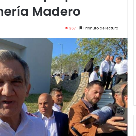
inería Madero
367
1 minuto de lectura