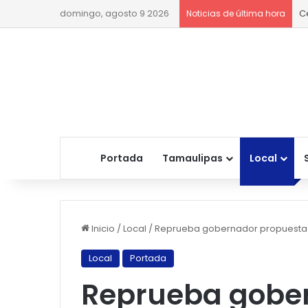
domingo, agosto 9 2026
C
Noticias de última hora
Portada
Tamaulipas
Local
Inicio
/
Local
/
Reprueba gobernador propuesta p
Local
Portada
Reprueba gobe