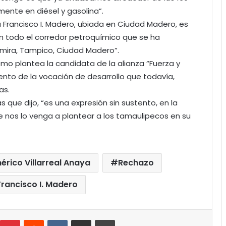
mente en diésel y gasolina”.
a Francisco I. Madero, ubiada en Ciudad Madero, es
on todo el corredor petroquímico que se ha
amira, Tampico, Ciudad Madero”.
mo plantea la candidata de la alianza “Fuerza y
ento de la vocación de desarrollo que todavía,
as.
s que dijo, “es una expresión sin sustento, en la
 nos lo venga a plantear a los tamaulipecos en su
rico Villarreal Anaya
Rechazo
Francisco I. Madero
umblr
Pinterest
Reddit
VKontakte
Compartir por correo electrónico
Imprimir