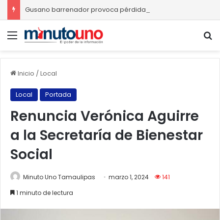
Gusano barrenador provoca pérdidas de hasta 4 mil pesos por becerro
Menú
B
Inicio
/
Local
Local
Portada
Renuncia Verónica Aguirre
a la Secretaría de Bienestar
Social
Minuto Uno Tamaulipas
marzo 1, 2024
141
1 minuto de lectura