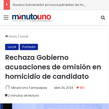
Gusano barrenador provoca pérdidas de hasta 4 mil pesos por becerro
Menú
B
Inicio
/
Local
Local
Portada
Rechaza Gobierno
acusaciones de omisión en
homicidio de candidato
Minuto Uno Tamaulipas
abril 24, 2024
851
2 minutos de lectura