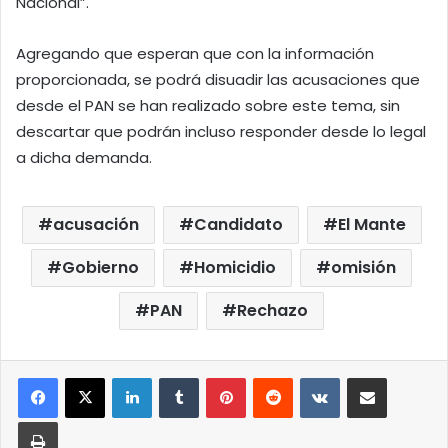
Nacional”.
Agregando que esperan que con la información
proporcionada, se podrá disuadir las acusaciones que
desde el PAN se han realizado sobre este tema, sin
descartar que podrán incluso responder desde lo legal
a dicha demanda.
acusación
Candidato
El Mante
Gobierno
Homicidio
omisión
PAN
Rechazo
LinkedIn
Tumblr
Pinterest
Reddit
VKontakte
Compartir por correo elect
Imprimir