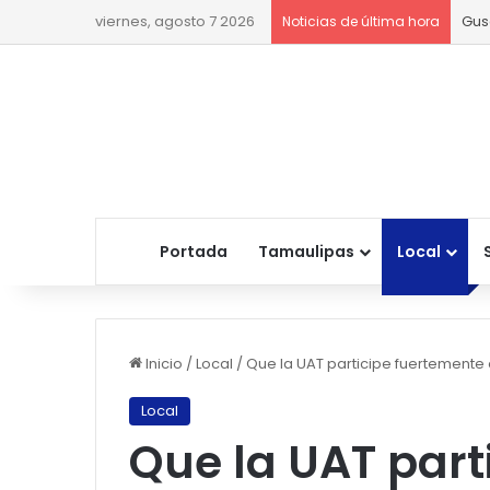
viernes, agosto 7 2026
Gus
Noticias de última hora
Portada
Tamaulipas
Local
Inicio
/
Local
/
Que la UAT participe fuertemente
Local
Que la UAT part