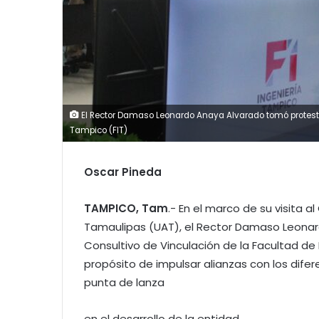
El Rector Damaso Leonardo Anaya Alvarado tomó protesta 
Tampico (FIT)
Oscar Pineda
TAMPICO, Tam
.- En el marco de su visita
Tamaulipas (UAT), el Rector Damaso Leona
Consultivo de Vinculación de la Facultad de
propósito de impulsar alianzas con los dife
punta de lanza
en el desarrollo de la entidad.