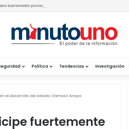
ano barrenador provoca pérdidas de hasta 4 mil pesos por becerr
Seguridad
Política
Tendencias
Investigación
 en el desarrollo del estado: Dámaso Anaya
icipe fuertemente