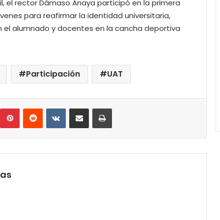
l, el rector Dámaso Anaya participó en la primera
venes para reafirmar la identidad universitaria,
n el alumnado y docentes en la cancha deportiva
Participación
UAT
umblr
Pinterest
Reddit
VKontakte
Compartir por correo electrónico
Imprimir
pas