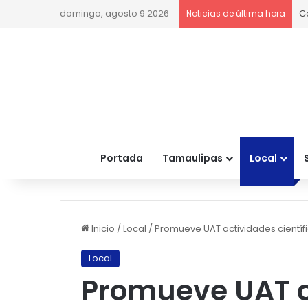
domingo, agosto 9 2026
C
Noticias de última hora
Portada
Tamaulipas
Local
Inicio
/
Local
/
Promueve UAT actividades científ
Local
Promueve UAT a