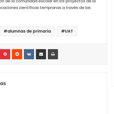
ión de la comunidad escolar en los proyectos de la
vocaciones científicas tempranas a través de las
alumnas de primaria
UAT
umblr
Pinterest
Reddit
VKontakte
Compartir por correo electrónico
Imprimir
pas