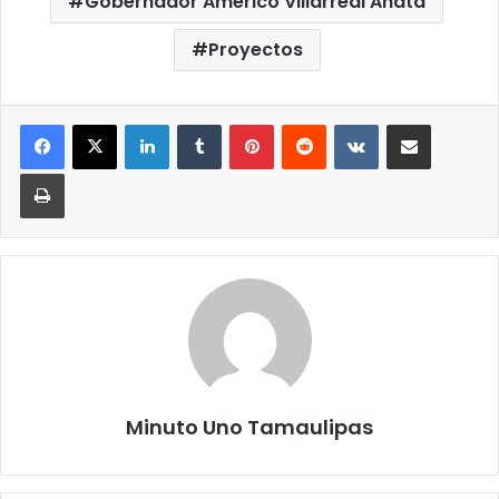
Gobernador Américo Villarreal Anata
Proyectos
LinkedIn
Tumblr
Pinterest
Reddit
VKontakte
Compartir por correo elect
Imprimir
Minuto Uno Tamaulipas