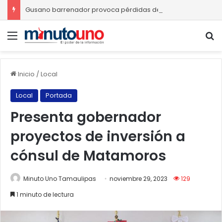
Gusano barrenador provoca pérdidas de hasta 4 mil pesos por becerro
Menú
B
Inicio
/
Local
Local
Portada
Presenta gobernador
proyectos de inversión a
cónsul de Matamoros
Minuto Uno Tamaulipas
noviembre 29, 2023
129
1 minuto de lectura