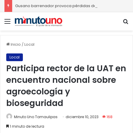
Gusano barrenador provoca pérdidas de hasta 4 mil pesos por becerro
Menú
B
Inicio
/
Local
Local
Participa rector de la UAT en
encuentro nacional sobre
agroecología y
bioseguridad
Minuto Uno Tamaulipas
diciembre 10, 2023
168
1 minuto de lectura