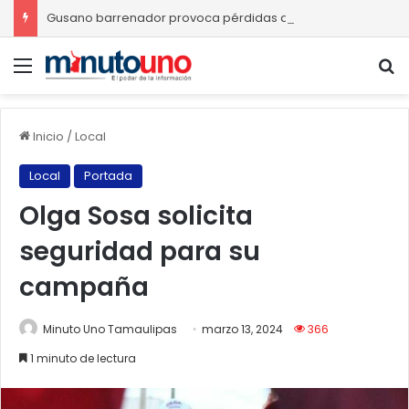
Gusano barrenador provoca pérdidas de hasta 4 mil pesos por becerro
Menú
B
Inicio
/
Local
Local
Portada
Olga Sosa solicita
seguridad para su
campaña
Minuto Uno Tamaulipas
marzo 13, 2024
366
1 minuto de lectura