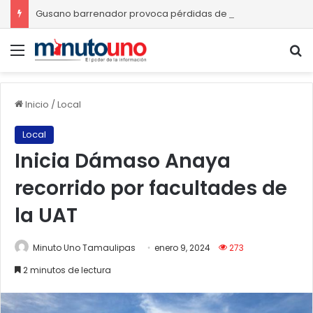
Gusano barrenador provoca pérdidas de hasta 4 mil pesos por becerro
Menú
B
Inicio
/
Local
Local
Inicia Dámaso Anaya
recorrido por facultades de
la UAT
Minuto Uno Tamaulipas
enero 9, 2024
273
2 minutos de lectura