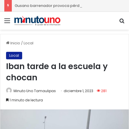
Gusano barrenador provoca pérdidas de hasta 4 mil pesos por becerro
Menú
B
Inicio
/
Local
Local
Iban tarde a la escuela y
chocan
Minuto Uno Tamaulipas
diciembre 1, 2023
281
1 minuto de lectura