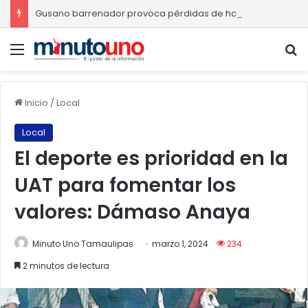
Gusano barrenador provoca pérdidas de hasta 4 mil pesos por becerro
Menú
B
Inicio
/
Local
Local
El deporte es prioridad en la
UAT para fomentar los
valores: Dámaso Anaya
Minuto Uno Tamaulipas
marzo 1, 2024
234
2 minutos de lectura