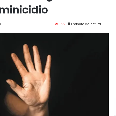
eminicidio
3
355
1 minuto de lectura