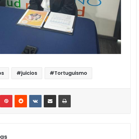
os
juicios
Tortuguismo
umblr
Pinterest
Reddit
VKontakte
Compartir por correo electrónico
Imprimir
pas