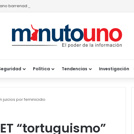
ano barrenador provoca pérdidas de hasta 4 mil pesos por becerr
Seguridad
Política
Tendencias
Investigación
juicios por feminicidio
ET “tortuguismo”