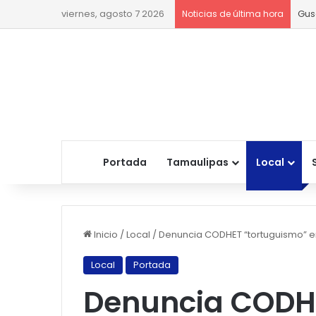
viernes, agosto 7 2026
Gus
Noticias de última hora
Portada
Tamaulipas
Local
Inicio
/
Local
/
Denuncia CODHET “tortuguismo” en 
Local
Portada
Denuncia CODH