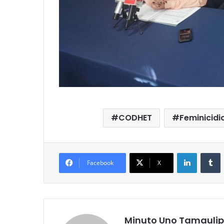
CODHET
Feminicidi
LinkedIn
T
Facebook
X
Minuto Uno Tamauli