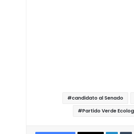
candidato al Senado
Partido Verde Ecolo
LinkedIn
T