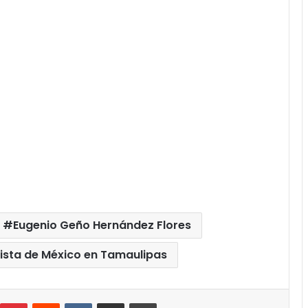
Eugenio Geño Hernández Flores
gista de México en Tamaulipas
umblr
Pinterest
Reddit
VKontakte
Compartir por correo electrónico
Imprimir