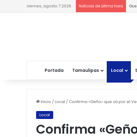
viernes, agosto 7 2026
Gus
Noticias de última hora
Portada
Tamaulipas
Local
Inicio
/
Local
/
Confirma «Geño» que va por el V
Local
Confirma «Geño»