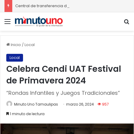
Central de transferencia de residuos sólidos mejorará recolección de basura en Ciudad Madero
Menú
B
Inicio
/
Local
Local
Celebra Cendi UAT Festival
de Primavera 2024
“Rondas Infantiles y Juegos Tradicionales”
Minuto Uno Tamaulipas
marzo 26, 2024
957
1 minuto de lectura